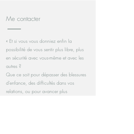
Me contacter
« Et si vous vous donniez enfin la
possibilité de vous sentir plus libre, plus
en sécurité avec vous-même et avec les
autres ?
Que ce soit pour dépasser des blessures
d’enfance, des difficultés dans vos
relations, ou pour avancer plus
sereinement dans votre vie
professionnelle, chaque séance est un
pas vers plus de clarté, de calme et de
confiance.
Contactez-moi pour commencer ce